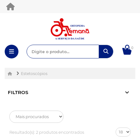
0
Estetoscópios
FILTROS
Resultado(s):
2 produtos encontrados