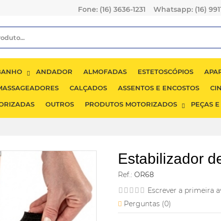
Fone: (16) 3636-1231
Whatsapp: (16) 99
 BANHO
ANDADOR
ALMOFADAS
ESTETOSCÓPIOS
APA
MASSAGEADORES
CALÇADOS
ASSENTOS E ENCOSTOS
CI
ORIZADAS
OUTROS
PRODUTOS MOTORIZADOS
PEÇAS E
Estabilizador d
Ref.:
OR68
Escrever a primeira a
Perguntas (
0
)