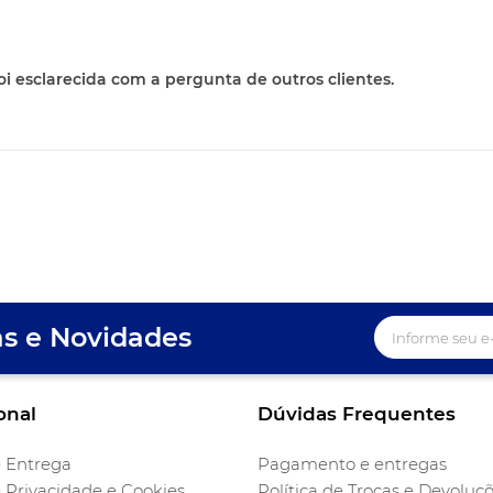
oi esclarecida com a pergunta de outros clientes.
as e Novidades
onal
Dúvidas Frequentes
e Entrega
Pagamento e entregas
e Privacidade e Cookies
Política de Trocas e Devoluç