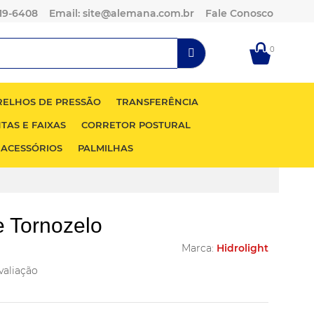
119-6408
Email: site@alemana.com.br
Fale Conosco
0
RELHOS DE PRESSÃO
TRANSFERÊNCIA
NTAS E FAIXAS
CORRETOR POSTURAL
 ACESSÓRIOS
PALMILHAS
e Tornozelo
Marca:
Hidrolight
valiação