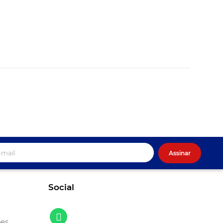
Assinar
Social
ões