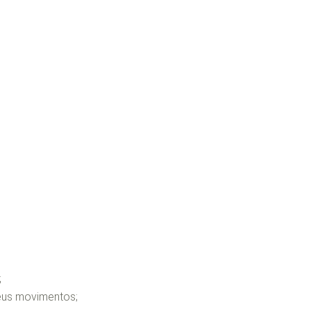
Tornozelo
;
eus movimentos;