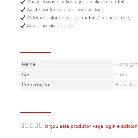
Possui faixas elásticas que ampliam seu efeito;
Ajuste conforme a sua necessidade;
Retém o calor devido ao material em neoprene;
Auxilia no alívio da dor.
Especificações Técnicas
Marca
Hidrolight
Cor
Preto
Composição
Borracha d
Avaliações dos Clientes
Orçou este produto? Faça login e adicion